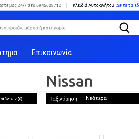
έστε μας 24/7 στο 6946608712
Κλειδιά Αυτοκινήτου
Δείτε τα ε
στημα
Επικοινωνία
Nissan
Ταξινόμηση:
οϊόντων (0)