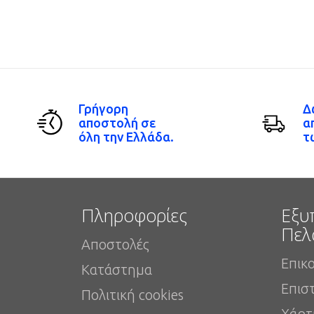
Γρήγορη
Δ
αποστολή σε
α
όλη την Ελλάδα.
τ
Πληροφορίες
Εξυ
Πελ
Αποστολές
Επικ
Κατάστημα
Επισ
Πολιτική cookies
Χάρτ