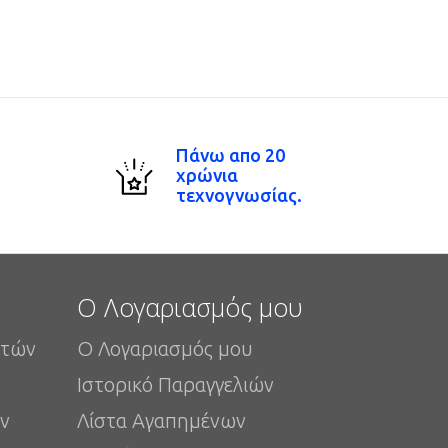
Πάνω απο 20
χρώνια
τεχνογνωσίας.
Ο Λογαριασμός μου
στών
Ο Λογαριασμός μου
Ιστορικό Παραγγελιών
ν
Λίστα Αγαπημένων